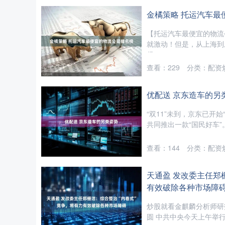
金橘策略 托运汽车最
【托运汽车最便宜的物流公
就激动！但是，从上海到
很....
查看：
229
分类：
配资
优配送 京东造车的另
“双11”未到，京东已开
共同推出一款“国民好车”
查看：
144
分类：
配资
天通盈 发改委主任郑
有效破除各种市场障
炒股就看金麒麟分析师研
圆 中共中央今天上午举行