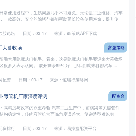
日常使用过程中，生锈问题几乎不可避免。无论是工业维修、汽车
，一款高效、安全的除锈剂都能帮助延长设备使用寿命，提升使
创业板指
0.00
%
0.00
0.00%
炒股论坛
日期：03-17
来源：98策略APP下载
手大幕收场
富盈策略
酝酿禁用隐藏式门把手。看来，这是隐藏式门把手要迎来大幕收场
很多人表示认同。 展开剩余89% 好，那我们就来聊聊汽车....
网配资
日期：03-17
来源：恒瑞行策略网
工业弯管机厂家深度评测
配资台
：高精度与效率的双重考验 汽车工业生产中，前横梁等关键管件
结构稳定性，传统弯管机常面临角度误差大、复杂造型难以实
配资排行
日期：03-17
来源：易操盘配资平台