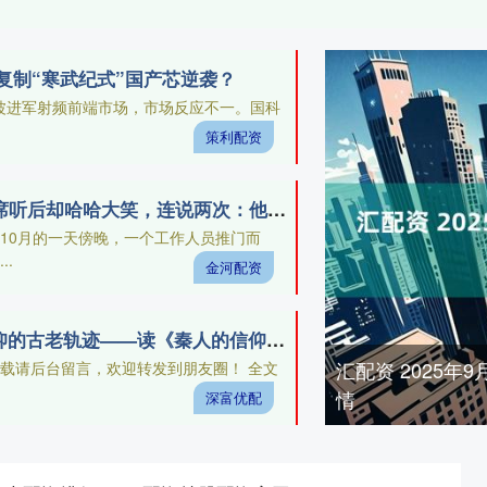
复制“寒武纪式”国产芯逆袭？
中芯宁波进军射频前端市场，市场反应不一。国科
策利配资
金河配资 68年侯宝林遭批斗，毛主席听后却哈哈大笑，连说两次：他是个好人
8年10月的一天傍晚，一个工作人员推门而
.
金河配资
深富优配 神祇与尘埃：探秘秦人信仰的古老轨迹——读《秦人的信仰世界》
汇配资 2025
载请后台留言，欢迎转发到朋友圈！ 全文
情
深富优配