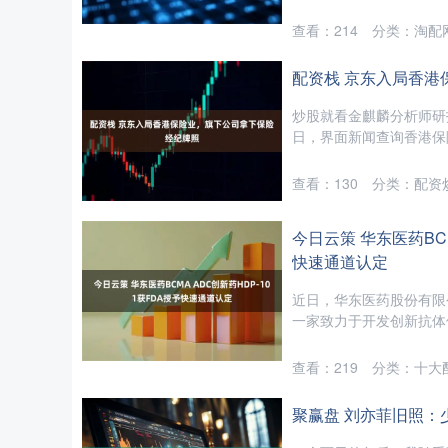
查看：
214
分类：
淘配
配资栈 京东入局香港
炒股就看金麒麟分析师研
日，界面新闻查询香港保险业
查看：
130
分类：
配资
今日云策 华东医药BCM
快速通道认定
近日，华东医药股份有限公司（
一家致力于开发创新抗体偶
查看：
219
分类：
十大
聚赢盘 刘亦菲旧照：