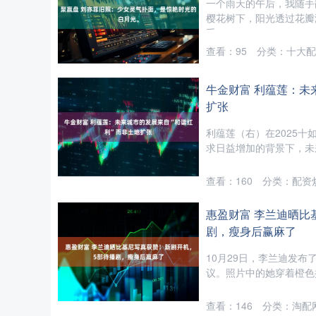
一个雨天的午后，我随手
樱花树下，阳光透过花瓣
手....
查看：
95
分类：
十大配
牛金财富 利蕴莲：未
扩张
利蕴莲（右）在2025
求日益增加的背景下，未
查看：
160
分类：
配资
惠盈财富 李兰迪晒比
剧，瘦身后赢麻了
10月29日，李兰迪发布
议。照片中的她穿着橙色
查看：
146
分类：
淘配