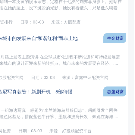
翻到一本泛黄的娱乐杂志，定格在十七岁的刘亦菲身影上。她站在
洒在她的脸上，投下斑驳的光影。她没有看镜头，只是低头嗅着
资排行
日期：03-03
来源：方圆配资
来城市的发展来自“和谐红利”而非土地
牛金财富
十如对话上发表主题演讲 在全球城市化进程不断推进和可持续发展需
来城市的设计正迎来新的转折点。城市未来的发展要在经济、....
炒股配资官网
日期：03-03
来源：富鑫中证配资官网
基尼写真获赞！新剧开机，5部待播
惠盈财富
了一组海边写真，标题为“李兰迪海岛舒服日志”，瞬间引发全网热
撞色比基尼，搭配蓝色牛仔裤、墨镜和披肩长发，奔跑在海滩....
网配资
日期：03-03
来源：好投顾配资平台