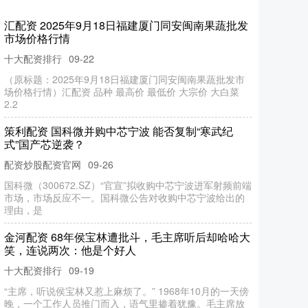
汇配资 2025年9月18日福建厦门同安闽南果蔬批发
市场价格行情
十大配资排行
09-22
（原标题：2025年9月18日福建厦门同安闽南果蔬批发市
场价格行情）汇配资 品种 最高价 最低价 大宗价 大白菜
2.2
策利配资 国科微并购中芯宁波 能否复制“寒武纪
式”国产芯逆袭？
配资炒股配资官网
09-26
国科微（300672.SZ）“官宣”拟收购中芯宁波进军射频前端
市场，市场反应不一。国科微公告对收购中芯宁波给出的
理由，是
金河配资 68年侯宝林遭批斗，毛主席听后却哈哈大
笑，连说两次：他是个好人
十大配资排行
09-19
“主席，听说侯宝林又惹上麻烦了。” 1968年10月的一天傍
晚，一个工作人员推门而入，语气里掺着犹豫。毛主席放