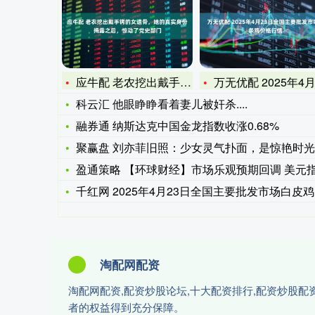
应牛配 老农挖出戴手铐的女遗骨，她的真实身份揭露之后，惊动了
万无优配 2025年4月23日全国主要批发市场白条鸡价格行
科云汇 他眼睁睁看着妻儿被奸杀....
融券通 纳斯达克中国金龙指数收涨0.68%
聚赢盘 刘亦菲旧照：少女灵气扑面，是惊艳时光的白月光。
盈通策略 【环球财经】市场乐观预期回调 美元指数24日显著
千红网 2025年4月23日全国主要批发市场白皮鸡蛋价格行情
淘配网配资
淘配网配资,配资炒股论坛,十大配资排行,配资炒股
者的权益得到充分保障。