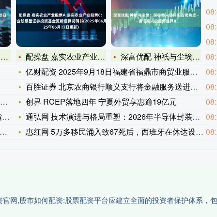
08
08
08
情
配操盘 嘉实农业产业股票A,嘉实农业产业股票C: 嘉实农业产
深富优配 神祇与尘埃：探秘秦人信仰的古老轨迹——读《秦人的信
08
亿财配资 2025年9月18日福建省福鼎市商贸业服务中心价格
08
百胜证券 北京农商银行顺义支行将金融服务送进玉米试验田
08
创界 RCEP落地四年 宁夏外贸享惠逾19亿元
08
回
通弘网 技术演进与格局重塑：2026年半导体封装核心设备供应
08
惠红网 5万多移民涌入致67死后，西班牙在休达设置浮动屏障
08
配资官网,股市如何配资:股票配资平台应建立全面的投资者保护体系