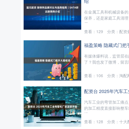
绍
在金属工具和机械设备的
保养，还是家庭工具清理
用....
北证50
1122.88
09
-0.02%
0.00
0.00
查看：
129
分类：
配资
福盈策略 隐藏式门把
有媒体爆料说，监管层在
了？我也发了微博，留言区
查看：
106
分类：
淘配
配资台 2025年汽车
汽车工业的弯管加工痛点
的加工精度直接影响整车
现、....
查看：
128
分类：
十大