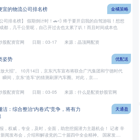
便宜的物流公司排名榜
金橘策略
司排名榜】 假期倒计时！🚗💨 终于要开启我的自驾游啦！想想
成都，几千公里呢，自己开过去也太累了叭！而且时间成本也
炒股配资官网
日期：03-17
来源：晶顶网配资
类姿势
优配送
始“放大招”。 10月14日，京东汽车宣布将联合广汽集团和宁德时代
。瞬间，京东“造车”的猜测刷屏汽车圈。对此，京....
炒股配资官网
日期：03-05
来源：什么是配资炒股官网
栅洁：综合整治“内卷式”竞争，将有力
天通盈
碍
报，权威，专业，及时，全面，助您挖掘潜力主题机会！ 记者 辛
新闻发布会，介绍和解读党的二十届四中全会精神。 国家发....