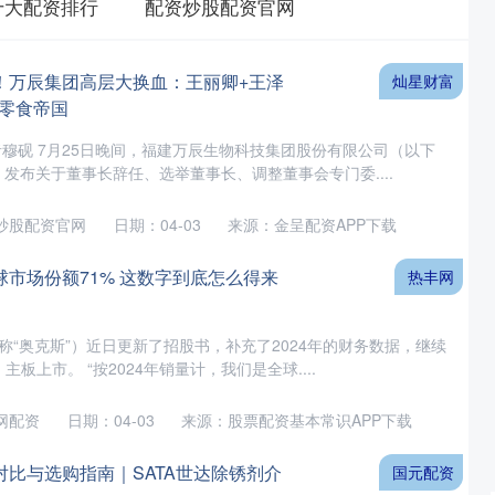
十大配资排行
配资炒股配资官网
！万辰集团高层大换血：王丽卿+王泽
灿星财富
亿零食帝国
者穆砚 7月25日晚间，福建万辰生物科技集团股份有限公司（以下
”）发布关于董事长辞任、选举董事长、调整董事会专门委....
炒股配资官网
日期：04-03
来源：金呈配资APP下载
球市场份额71% 这数字到底怎么得来
热丰网
称“奥克斯”）近日更新了招股书，补充了2024年的财务数据，继续
）主板上市。 “按2024年销量计，我们是全球....
网配资
日期：04-03
来源：股票配资基本常识APP下载
对比与选购指南｜SATA世达除锈剂介
国元配资