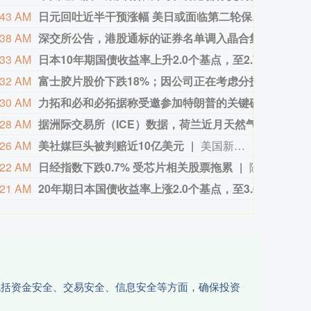
:43 AM
日元回吐近半干预涨幅 美日或面临第二轮保卫战
日元在
:38 AM
深交所公告，港股通标的证券名单调入晶合集成，自2026年08月07日起生效。
深交所
:33 AM
日本10年期国债收益率上升2.0个基点，至2.780%。
日本10
:32 AM
富士胶片股价下跌18%；因公司正在考虑分拆部分业务。
富士胶
:30 AM
力拓和必和必拓据称受邀参加特朗普的关键矿产会议
白宫已邀
:28 AM
据洲际交易所（ICE）数据，荷兰近月天然气合约价格上涨5%，至每兆瓦时58.57欧元。
据洲际
:26 AM
美社媒巨头被判赔近10亿美元
美国新墨西哥州第一司法区法院当地时间8月6日作出裁决，社交媒体“脸书（Facebook）”、“照片墙（Instagram）”的母公司美国“元”公司应向该州一项基金支付5.67 亿美元，用于应对青少年因使用其产品而面临的心理健康问题。 这一裁决源于今年早些时候的一场审判。在那次审判中，新墨西哥州陪审团认定“元”公司需就涉嫌导致青少年心理健康问题及利用其产品进行性剥削的行为，承担3.75亿美元的罚款。这5.67亿美元是在3.75亿美元罚款基础上追加的补救金，二者叠加达9.42亿美元。 此外，根据新的裁决，“元”公司还被要求实施一系列青少年安全措施，包括对青少年使用 Facebook 和 Instagram 设置月度时长限制、限制通知推送、加强对成年人与未成年人联系的管控、为AI 聊天机器人增设安全防护，以及强化对儿童性虐待报告的审查。 “元”公司表示将对这一裁决提出上诉，并称公司一直在努力识别并清除平台上的有害内容。 （CCTV国际时讯）
:22 AM
日经指数下跌0.7% 受芯片相关股票拖累
随着对中东冲突和能源成本的不确定性持续存在，日本股市早盘走低。芯片相关股票领跌。Lasertec下跌9.8%，软银集团下跌6.1%，Screen Holdings下跌4.2%。美元报158.49日元，周四东京股市收盘时为157.81日元。投资者正关注企业盈利，普利司通定于周五晚些时候公布季度业绩。日经指数下跌0.7%，报65,210.13点。
:21 AM
20年期日本国债收益率上涨2.0个基点，至3.660%。
20年期
，包括资金安全、交易安全、信息安全等方面，确保投资